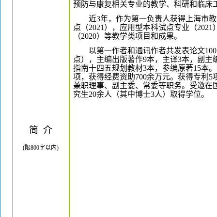
预防与康复相关专业的教学、科研和临床
近
3
年，作为第一负责人获得上海市教
点（2021），应用型本科试点专业（202
（2020）等教学类项目和成果。
以第一作者和通讯作者共发表论文
1
点），主编出版著作
9
本，主译
3本，副主
指南十四五规划教材3本，参编原著
1
5本
项，获得经费资助
700
余万元。获得专利
5
兼职理事、副主委、常委等职务。受邀在
究生
20
余人（其中博士
3
人）取得学位。
简
介
(限800字以内)